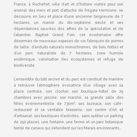
France, à Rochefort, ville d’art et d’histoire visitée pour son
arsenal des mers et port d’attache de frégate Hermione, se
découvre en lieu et place d’une ancienne Seigneurie de 7
hectares, un manoir du dix-septième siècle et ses
dépendances sauvées des affres de la spéculation et de
l’abandon. Baptisé Grand Foin, cet écodomaine offre
désormais de nouveaux espaces de vie fabriqués de pierres
de taille, d’enduits naturels monochromes, de bois flottés et
d’un parc naturaliste de 7 hectares, zone humide
endémique, valorisation des écosystèmes et refuge de
biodiversité.
L’ensemble du bâti ancien et du parc est construit de manière
à retrouver l’atmosphère évocatrice d’un village avec sa
place centrale, son clocher, son boutique-hôtel de 25
chambres avec piscine, son marché, sa grande salle des
fêtes événementielle de 730m², ses bureaux, son café-
restaurant et sa véritable brasserie, son centre d’Art et
d’artisanat, ses boutiques d’activités… sans oublier un parking
de 250 places, une fontaine, une ferme et un parc botanique
bordé de canaux qui s’étendent sur les Marais environnants…