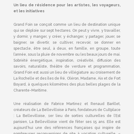
Un lieu de résidence pour les artistes, les voyageurs,
et les initiatives
Grand Foin se conçoit comme un lieu de destination unique
qui se déploie sur sept hectares. On peut y vivre, y travailler,
y dormir, y manger, y créer, y échanger, y partager, jouer, se
baigner, se divertir, se cultiver, recevoir, se donner en
spectacle, être seul, à deux, en famille, en groupe, toute
l’année, sous la pluie de novembre ou les beaux jours de mai.
Sobriété énergétique, inspiration, créativité, diffusion des
savoirs, naturaliste, théâtre de verdure et programmation,
Grand Foin est aussi un lieu de villégiature au croisement de
La Rochelle et des îles de Ré, Oléron, Madame, Aix et de Fort
Boyard, à quelques kilomètres des plus belles plages de la
Charente-Maritime.
Une réalisation de Fabrice Martinez et Renaud Barillet,
créateurs de La Bellevilloise à Paris, fondateurs de Cultplace
: La Bellevilloise, 1er lieu de sorties culturelles de l’Est
parisien, La Bellevilloise vient de fêter ses 15 ans. Elle est
aujourd’hui une des références françaises qui inspire de
nombreuses reconversions de site à vocation culturelle. «